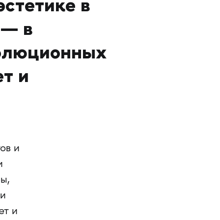
эстетике в
 — в
волюционных
т и
ов и
и
ы,
 и
ет и