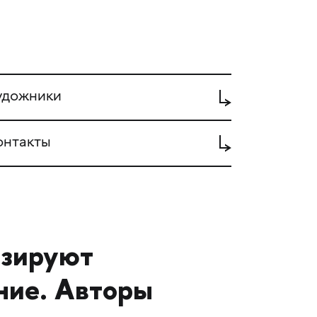
удожники
онтакты
изируют
ние. Авторы