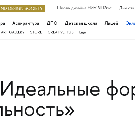
Школа дизайна НИУ ВШЭ
Дни отк
ура
Аспирантура
ДПО
Детская школа
Лицей
Онл
 ART GALLERY
STORE
CREATIVE HUB
Ещё
«Идеальные фо
льность»