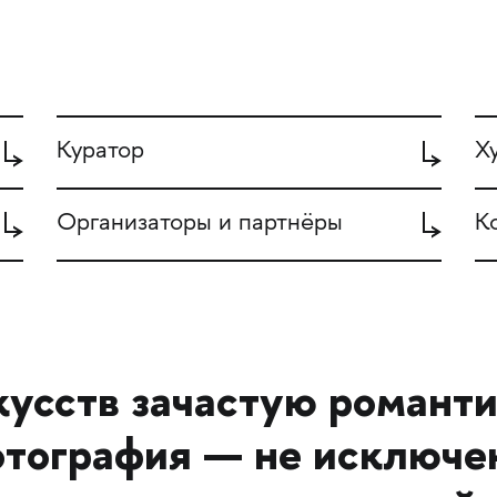
Куратор
Х
Организаторы и партнёры
К
кусств зачастую романт
отография — не исключе