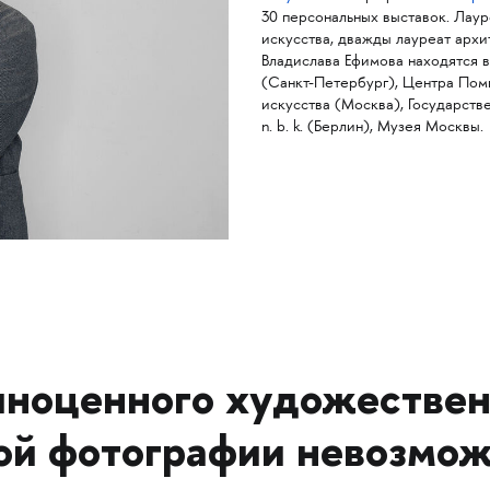
30 персональных выставок. Лау
искусства, дважды лауреат арх
Владислава Ефимова находятся в
(Санкт-Петербург), Центра Пом
искусства (Москва), Государст
n. b. k. (Берлин), Музея Москвы.
ноценного художествен
ой фотографии невозмож