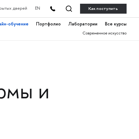
Как поступить
рытых дверей
EN
айн-обучение
Портфолио
Лаборатории
Все курсы
Современное искусство
рмы и