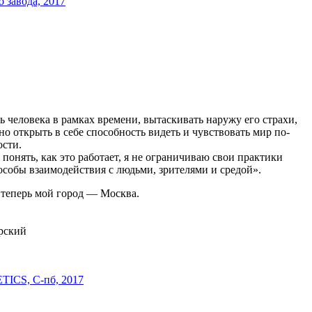
 завода, 2017
 человека в рамках времени, вытаскивать наружу его страхи,
о открыть в себе способность видеть и чувствовать мир по-
ости.
понять, как это работает, я не ограничиваю свои практики
обы взаимодействия с людьми, зрителями и средой».
 теперь мой город — Москва.
рский
ETICS, С-пб, 2017