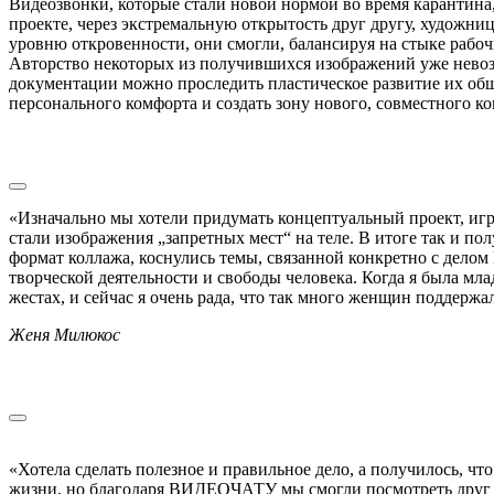
Видеозвонки, которые стали новой нормой во время карантин
проекте, через экстремальную открытость друг другу, худож
уровню откровенности, они смогли, балансируя на стыке рабо
Авторство некоторых из получившихся изображений уже невоз
документации можно проследить пластическое развитие их общ
персонального комфорта и создать зону нового, совместного ко
«Изначально мы хотели придумать концептуальный проект, игр
стали изображения „запретных мест“ на теле. В итоге так и п
формат коллажа, коснулись темы, связанной конкретно с делом
творческой деятельности и свободы человека. Когда я была мла
жестах, и сейчас я очень рада, что так много женщин поддерж
Женя Милюкос
«Хотела сделать полезное и правильное дело, а получилось, чт
жизни, но благодаря ВИДЕОЧАТУ мы смогли посмотреть друг на