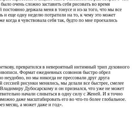
было очень сложно заставить себя рисовать во время
постоянно держала меня в тонусе и из-за того, что мы все
ь и еще одну неделю потратили на то, к чему это может
е когда я чувствовала себя так, будто по мне проехались
веткову, превратился в невероятный интимный трип духовного
 живописи. Формат ежедневных созвонов быстро обрел
о неудобно, но мы никогда не прессовали друг друга
ой сессией рисунки менялись, мы делали все быстрее, смелее
 Владимиру Дубосарскому и он признался, что уже не может
твительно начали сливаться в одну силу с Женей. И я точно
озможно даже масштабировать его во что-то более глобальное.
з месяц, а может даже и год».