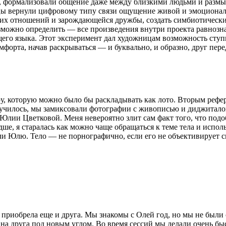
а, формализовали общение даже между близкими людьми и размы
ницы вернули цифровому типу связи ощущение живой и эмоционал
чих отношений и зарождающейся дружбы, создать симбиотически
можно определить — все произведения внутри проекта равнозн
его языка. Этот эксперимент дал художницам возможность ступ
мфорта, начав раскрываться — и буквально, и образно, друг пере
у, которую можно было бы раскладывать как лото. Вторым рефер
олучилось, мы замиксовали фотографии с живописью и диджиталом
 Юлии Цветковой. Меня невероятно злит сам факт того, что подо
дше, я старалась как можно чаще обращаться к теме тела и испол
али Юлю. Тело — не порнографично, если его не объективирует 
о приобрела еще и друга. Мы знакомы с Олей год, но мы не были 
 друга под новым углом. Во время сессий мы делали очень быст