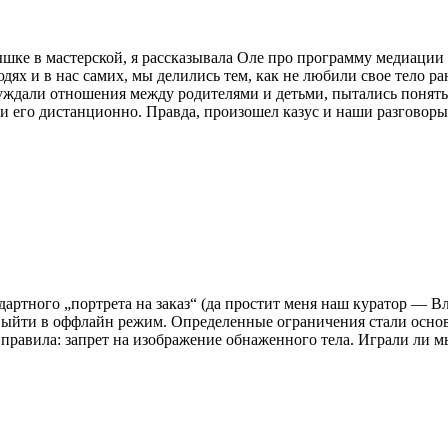
ышке в мастерской, я рассказывала Оле про программу медиации
юдях и в нас самих, мы делились тем, как не любили свое тело 
ждали отношения между родителями и детьми, пытались понять
и его дистанционно. Правда, произошел казус и наши разговоры
артного „портрета на заказ“ (да простит меня наш куратор — В
 выйти в оффлайн режим. Определенные ограничения стали основ
правила: запрет на изображение обнаженного тела. Играли ли мы 