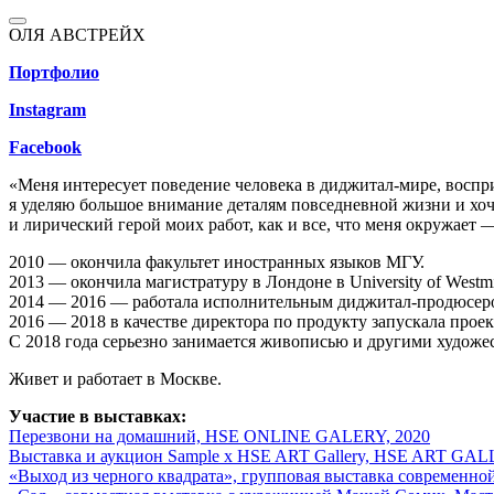
ОЛЯ АВСТРЕЙХ
Портфолио
Instagram
Facebook
«Меня интересует поведение человека в диджитал-мире, восприя
я уделяю большое внимание деталям повседневной жизни и хоч
и лирический герой моих работ, как и все, что меня окружает
2010 — окончила факультет иностранных языков МГУ.
2013 — окончила магистратуру в Лондоне в University of Westm
2014 — 2016 — работала исполнительным диджитал-продюсеро
2016 — 2018 в качестве директора по продукту запускала про
С 2018 года серьезно занимается живописью и другими худож
Живет и работает в Москве.
Участие в выставках:
Перезвони на домашний, HSE ONLINE GALERY, 2020
Выставка и аукцион Sample х HSE ART Gallery, HSE ART GAL
«Выход из черного квадрата», групповая выставка современно