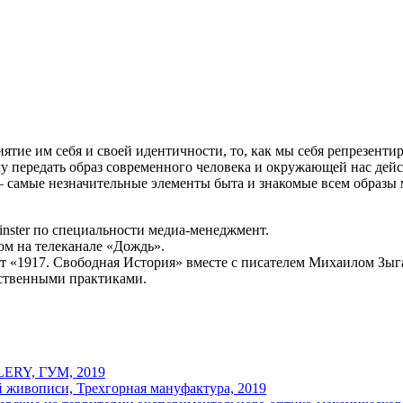
тие им себя и своей идентичности, то, как мы себя репрезентиру
у передать образ современного человека и окружающей нас дей
 — самые незначительные элементы быта и знакомые всем образы 
inster по специальности медиа-менеджмент.
м на телеканале «Дождь».
ект «1917. Свободная История» вместе с писателем Михаилом Зы
ественными практиками.
LERY, ГУМ, 2019
й живописи, Трехгорная мануфактура, 2019