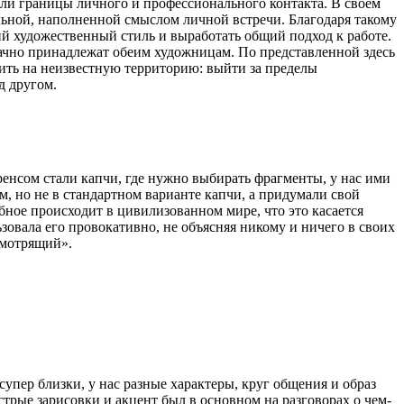
ли границы личного и профессионального контакта. В своем
ьной, наполненной смыслом личной встречи. Благодаря такому
й художественный стиль и выработать общий подход к работе.
ачно принадлежат обеим художницам. По представленной здесь
ить на неизвестную территорию: выйти за пределы
д другом.
енсом стали капчи, где нужно выбирать фрагменты, у нас ими
, но не в стандартном варианте капчи, а придумали свой
бное происходит в цивилизованном мире, что это касается
ьзовала его провокативно, не объясняя никому и ничего в своих
смотрящий».
супер близки, у нас разные характеры, круг общения и образ
рые зарисовки и акцент был в основном на разговорах о чем-