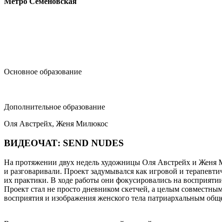
Метро Семёновская
design@hse.ru
Основное образование
dop-design@hse.ru
Дополнительное образование
Оля Австрейх, Женя Милюкос
ВИДЕОЧАТ: SEND NUDES
На протяжении двух недель художницы Оля Австрейх и Женя Ми
и разговаривали. Проект задумывался как игровой и терапевт
их практики. В ходе работы они фокусировались на восприяти
Проект стал не просто дневником скетчей, а целым совместны
восприятия и изображения женского тела патриархальным обще