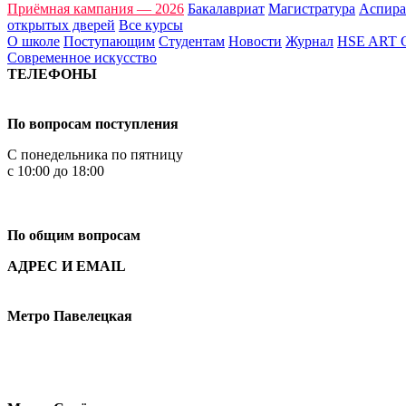
Приёмная кампания — 2026
Бакалавриат
Магистратура
Аспира
открытых дверей
Все курсы
О школе
Поступающим
Студентам
Новости
Журнал
HSE ART
Современное искусство
ТЕЛЕФОНЫ
+7 499 444-02-84
По вопросам поступления
С понедельника по пятницу
с 10:00 до 18:00
+7
495 621-87-11
По общим вопросам
АДРЕС И EMAIL
Малая Пионерская ул., 12
Метро Павелецкая
Измайловское шоссе, 44с2