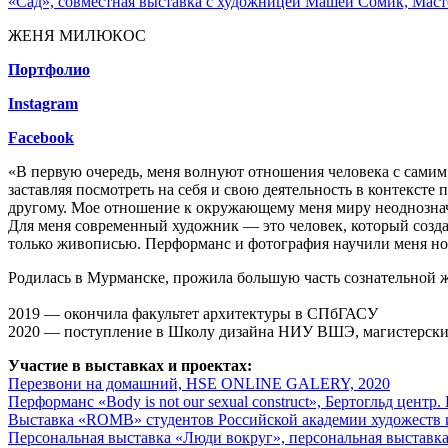
«Сад», совместная выставка с художницей Машей Сомик, Масте
ЖЕНЯ МИЛЮКОС
Портфолио
Instagram
Facebook
«В первую очередь, меня волнуют отношения человека с самим
заставляя посмотреть на себя и свою деятельность в контексте
другому. Мое отношение к окружающему меня миру неоднозначн
Для меня современный художник — это человек, который создае
только живописью. Перформанс и фотография научили меня но
Родилась в Мурманске, прожила большую часть сознательной жи
2019 — окончила факультет архитектуры в СПбГАСУ
2020 — поступление в Школу дизайна НИУ ВШЭ, магистерски
Участие в выставках и проектах:
Перезвони на домашний, HSE ONLINE GALERY, 2020
Перформанс «Body is not our sexual construct», Бертогльд ц
Выставка «ROMB» студентов Российской академии художеств и
Персональная выставка «Люди вокруг», персональная выставка