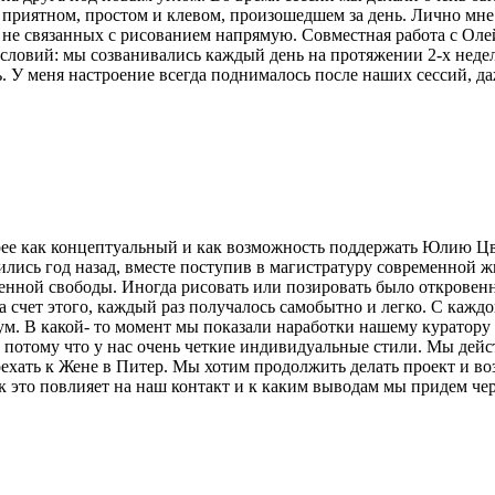
приятном, простом и клевом, произошедшем за день. Лично мне 
 не связанных с рисованием напрямую. Совместная работа с Олей 
условий: мы созванивались каждый день на протяжении 2-х недел
. У меня настроение всегда поднималось после наших сессий, даж
корее как концептуальный и как возможность поддержать Юлию Ц
ились год назад, вместе поступив в магистратуру современной
енной свободы. Иногда рисовать или позировать было откровенн
за счет этого, каждый раз получалось самобытно и легко. С кажд
ум. В какой- то момент мы показали наработки нашему куратору
, потому что у нас очень четкие индивидуальные стили. Мы дейс
 поехать к Жене в Питер. Мы хотим продолжить делать проект и в
 это повлияет на наш контакт и к каким выводам мы придем чере