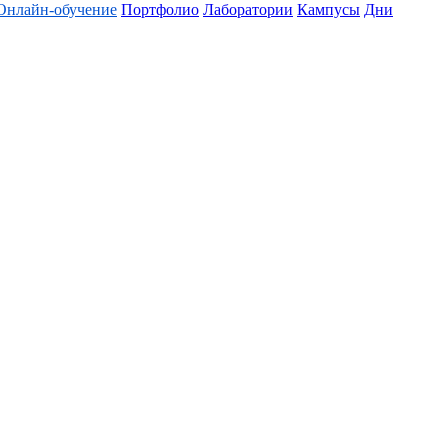
Онлайн-обучение
Портфолио
Лаборатории
Кампусы
Дни