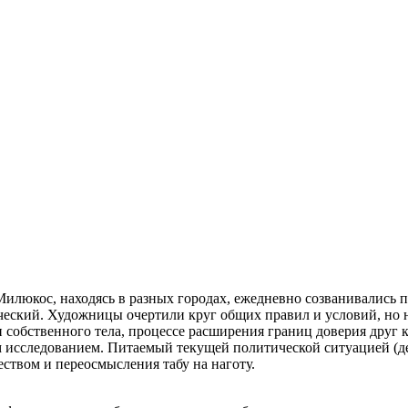
люкос, находясь в разных городах, ежедневно созванивались п
ический. Художницы очертили круг общих правил и условий, но 
и собственного тела, процессе расширения границ доверия друг
м исследованием. Питаемый текущей политической ситуацией (д
ством и переосмысления табу на наготу.