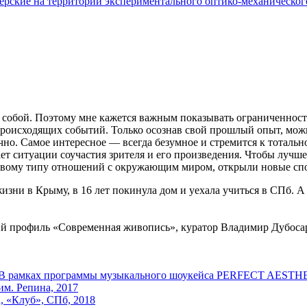
рские на территории экспериментального оптико-механического
 собой. Поэтому мне кажется важным показывать ограниченность
 происходящих событий. Только осознав свой прошлый опыт, можн
о. Самое интересное — всегда безумное и стремится к тотальн
т ситуации соучастия зрителя и его произведения. Чтобы лучше 
вому типу отношений с окружающим миром, открыли новые спос
зни в Крыму, в 16 лет покинула дом и уехала учиться в СПб. А
й профиль «Современная живопись», куратор Владимир Дубоса
ентр. В рамках программы музыкального шоукейса PERFECT AESTH
м. Репина, 2017
, «Клуб», СПб, 2018