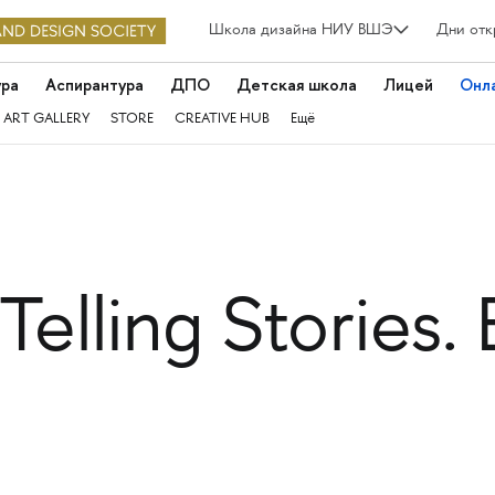
Школа дизайна НИУ ВШЭ
Дни отк
ура
Аспирантура
ДПО
Детская школа
Лицей
Онл
 ART GALLERY
STORE
CREATIVE HUB
Ещё
Telling Stories