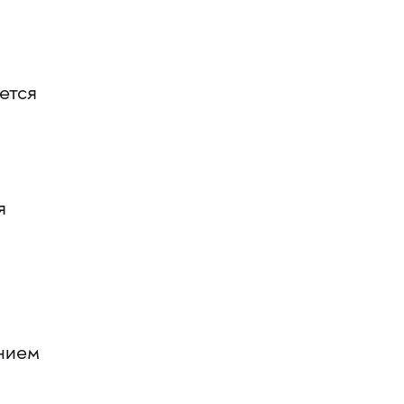
ется
я
анием