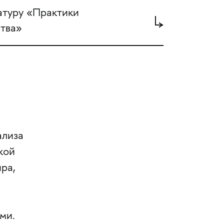
атуру «Практики
тва»
ализа
кой
ра,
ми.