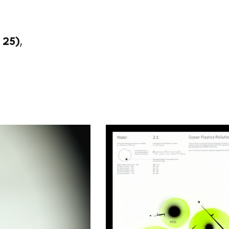
 25)
,