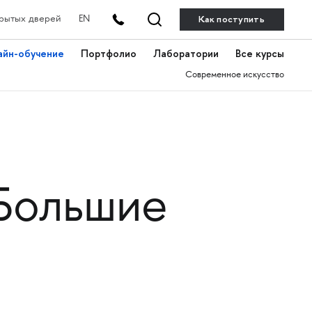
Как поступить
рытых дверей
EN
айн-обучение
Портфолио
Лаборатории
Все курсы
Современное искусство
. Большие