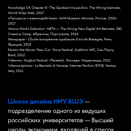
Knowledge Of, Chapter B • The Quickest Via pavilion, The Wrong biennale,
World Wide Web, 2017
«Процессы и взаимодействия» • Art4 Museum, Москва, Россия, 2016–
2017
Various Works Selection • META — The Wrong New Digital Art Biennale, 180
Creative Camp, Абрантиш, Португалия, 2014
Newspaper • L’École européenne supérieure d’art de Bretagne, Ренн,
Франция, 2013
Passion the Movie. New Cut • Nova Festival, Auditório MIS, Сан-Паулу,
Brasil, 2012
Videomix, Gogbot Festival • Planetart, Энсхеде, Нидерланды, 2011
Videosculptures • La Biennale di Venezia, Internet Pavilion, BYOB, Venice,
Italy, 2011
Школа дизайна НИУ ВШЭ
—
подразделение одного из ведущих
российских университетов — Высшей
школы экономики, входящей в список