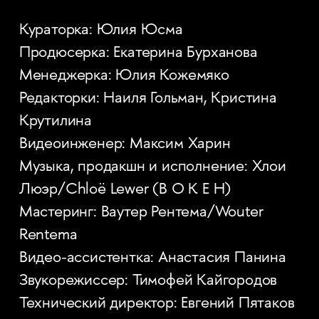
Кураторка: Юлия Юсма
Продюсерка: Екатерина Бурханова
Менеджерка: Юлия Кожемяко
Редакторки: Наиля Гольман, Кристина
Крутилина
Видеоинженер: Максим Харин
Музыка, продакшн и исполнение: Хлои
Люэр/Chloë Lewer (B O K E H)
Мастеринг: Ваутер Рентема/Wouter
Rentema
Видео-ассистентка: Анастасия Панина
Звукорежиссер: Тимофей Кайгородов
Технический директор: Евгений Пятаков