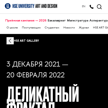
EN
Приёмная кампания — 2026
Бакалавриат
Магистратура
Аспирантур
О школе
Поступающим
Студентам
Новости
Журнал
HSE ART G
HSE ART GALLERY
3 ДЕКАБРЯ 2021 —
20 ФЕВРАЛЯ 2022
ДЕЛИКАТНЫЙ