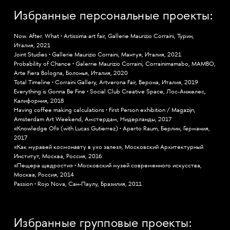
Избранные персональные проекты:
Now. After. What • Artissima art fair, Gallerie Maurizio Corraini, Турин,
Италия, 2021
Joint Studies • Gallerie Maurizio Corraini, Мантуя, Италия, 2021
Probability of Chance • Galerrie Maurizio Corraini, Corrainimamabo, MAMBO,
Arte Fiera Bologna, Болонья, Италия, 2020
Total Timeline • Corraini Gallery, Artverona Fair, Верона, Италия, 2019
Everything is Gonna Be Fine • Social Club Creative Space, Лос-Анжелес,
Калифорния, 2018
Having coffee making calculations • First Person exhibition / Magazijn,
Amsterdam Art Weekend, Амстердам, Нидерланды, 2017
«Knowledge Of» (with Lucas Gutierrez) • Aperto Raum, Берлин, Германия,
2017
«Как муравей космонавту в ухо залез», Московский Архитектурный
Институт, Москва, Россия, 2016
«Пещера щедрости» • Московский музей современного искусства,
Москва, Россия, 2014
Passion • Rojo Nova, Сан-Паулу, Бразилия, 2011
Избранные групповые проекты: