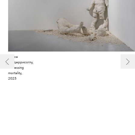
Алиса
Мюдеррисоглу,
witnessing
mortality,
2023