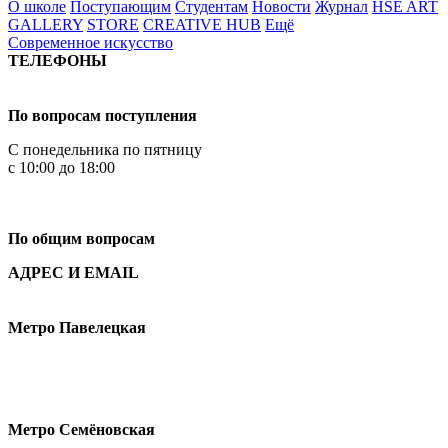
О школе
Поступающим
Студентам
Новости
Журнал
HSE ART
GALLERY
STORE
CREATIVE HUB
Ещё
Современное искусство
ТЕЛЕФОНЫ
+7 499 444-02-84
По вопросам поступления
С понедельника по пятницу
с 10:00 до 18:00
+7
495 621-87-11
По общим вопросам
АДРЕС И EMAIL
Малая Пионерская ул., 12
Метро Павелецкая
Измайловское шоссе, 44с2
Метро Семёновская