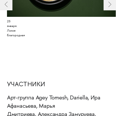
25
января.
Лилия
благородная
УЧАСТНИКИ
Арт-группа Agey Tomesh,
Dariella, Ира
Афанасьева, Марья
Дмитриева, Александра Замуруева,