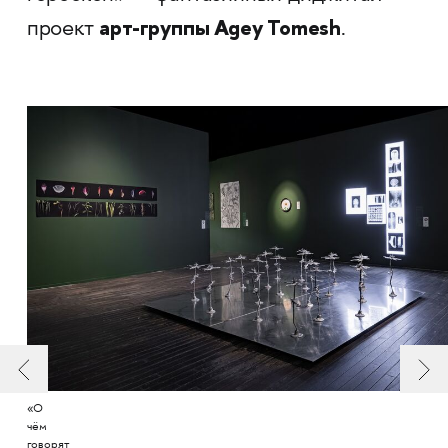
арт-группы Agey Tomesh
проект
.
«О
чём
говорят