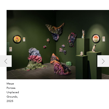
Маша
Рогова.
Unplaced
Grounds,
2025