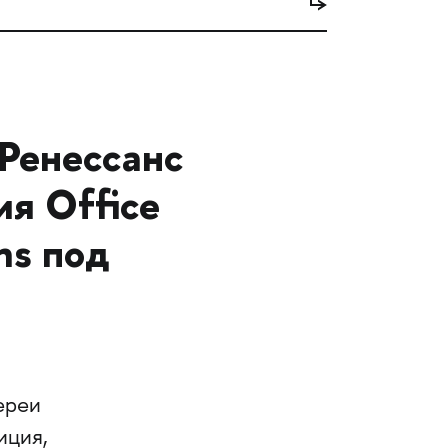
 Ренессанс
я Office
ns под
ереи
иция,