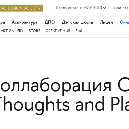
Школа дизайна НИУ ВШЭ
Дни отк
ура
Аспирантура
ДПО
Детская школа
Лицей
Онл
 ART GALLERY
STORE
CREATIVE HUB
Ещё
коллаборация O
Thoughts and Pla