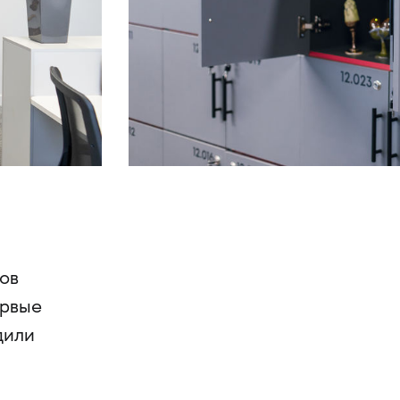
ов
ервые
дили