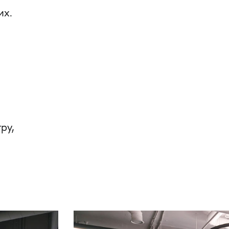
их.
ру,