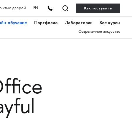
Как поступить
рытых дверей
EN
айн-обучение
Портфолио
Лаборатории
Все курсы
Современное искусство
ffice
yful