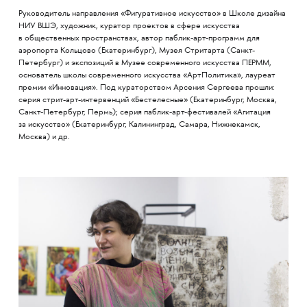
Руководитель направления «Фигуративное искусство» в Школе дизайна
НИУ ВШЭ, художник, куратор проектов в сфере искусства
в общественных пространствах, автор паблик-арт-программ для
аэропорта Кольцово (Екатеринбург), Музея Стритарта (Санкт-
Петербург) и экспозиций в Музее современного искусства ПЕРММ,
основатель школы современного искусства «АртПолитика», лауреат
премии «Инновация». Под кураторством Арсения Сергеева прошли:
серия стрит-арт-интервенций «Бестелесные» (Екатеринбург, Москва,
Санкт-Петербург, Пермь); серия паблик-арт-фестивалей «Агитация
за искусство» (Екатеринбург, Калининград, Самара, Нижнекамск,
Москва) и др.