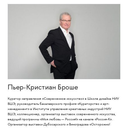
Пьер-Кристиан Броше
Куратор направления «Современное искусство» в Школе дизайна НИУ
ВШЭ, руководитель бакалаврского профиля «Кураторство и арт-
менеджмент» в Институте управления креативных индустрий НИУ
ВШЭ, коллекционер, организатор выставок современного искусства,
ведущий программы «Моя любовь — Россия!» на канале «Россия-К».
Организатор выставки Дубосарского и Виноградова «Осторожно!