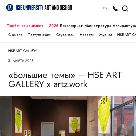
EN
Приёмная кампания — 2026
Бакалавриат
Магистратура
Аспирантур
О школе
Поступающим
Студентам
Новости
Журнал
HSE ART G
HSE ART GALLERY
31 МАРТА 2025
«Большие темы» — HSE ART
GALLERY х artz.work