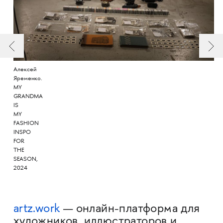
Алексей
Яременко.
MY
GRANDMA
IS
MY
FASHION
INSPO
FOR
THE
SEASON,
2024
artz.work
— онлайн-платформа для
художников, иллюстраторов и