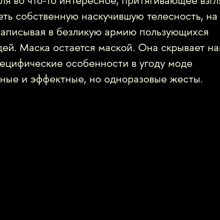
ля во что-то интересное, притягивающее взгл
еть собственную наскучившую телесность, на
 записывая в безликую армию пользующихся
ей. Маска остается маской. Она скрывает н
пецифические особенности в угоду моде
ьные и эффектные, но одноразовые жесты.