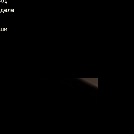
яд,
 деле
аши