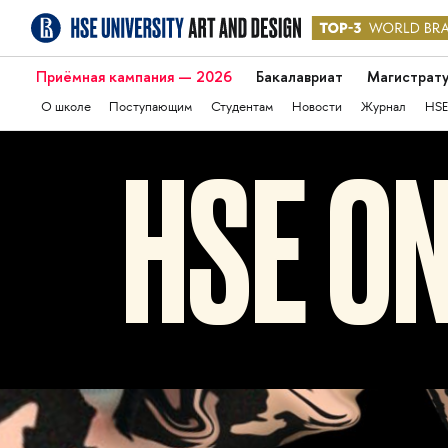
Приёмная кампания — 2026
Бакалавриат
Магистрат
О школе
Поступающим
Студентам
Новости
Журнал
HSE
HSE ON