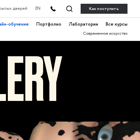
Как поступить
рытых дверей
EN
айн-обучение
Портфолио
Лаборатории
Все курсы
Современное искусство
LERY