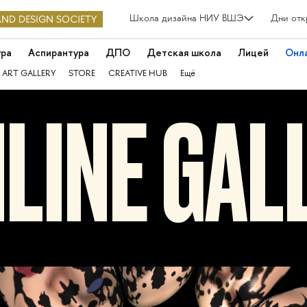
Школа дизайна НИУ ВШЭ
Дни отк
ура
Аспирантура
ДПО
Детская школа
Лицей
Онл
 ART GALLERY
STORE
CREATIVE HUB
Ещё
LINE GAL