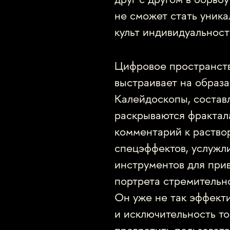
друг с другом в борьб
не сможет стать уник
культ индивидуальности
Цифровое пространств
выстраивает на образа
Калейдоскопы, составл
раскрываются фрактал
комментарий к раство
спецэффектов, услужл
инструментов для при
портрета стремительно
Он уже не так эффект
и исключительность то