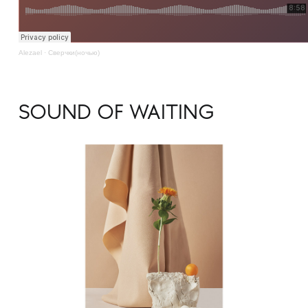
Alezael
·
Сверчки(ночью)
SOUND OF WAITING