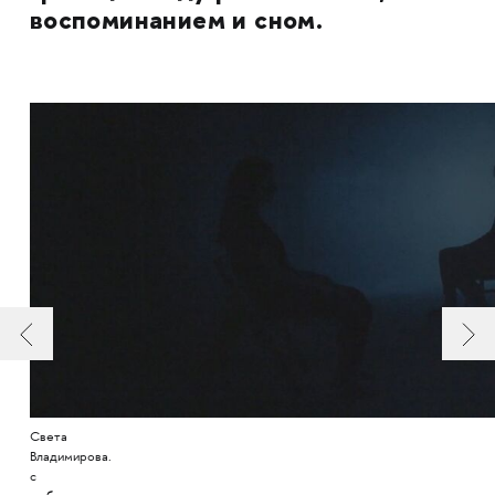
воспоминанием и сном.
Света
Владимирова.
с