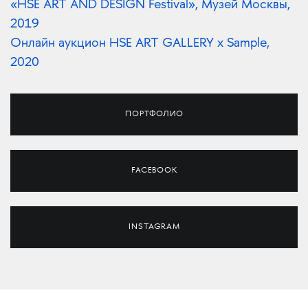
«‎HSE ART AND DESIGN Festival», Музей Москвы,
2019‎
Онлайн аукцион HSE ART GALLERY x Sample,
2020
ПОРТФОЛИО
FACEBOOK
INSTAGRAM