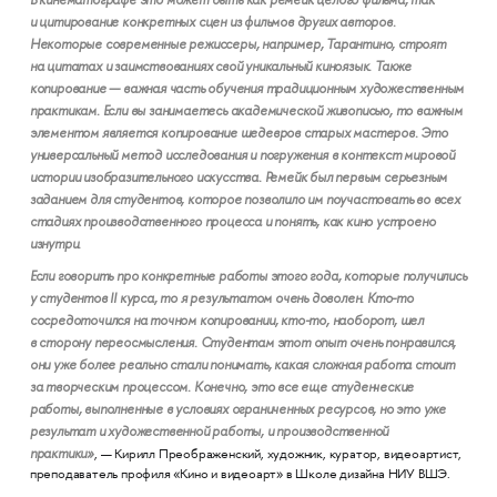
и цитирование конкретных сцен из фильмов других авторов.
Некоторые современные режиссеры, например, Тарантино, строят
на цитатах и заимствованиях свой уникальный киноязык. Также
копирование — важная часть обучения традиционным художественным
практикам. Если вы занимаетесь академической живописью, то важным
элементом является копирование шедевров старых мастеров. Это
универсальный метод исследования и погружения в контекст мировой
истории изобразительного искусства. Ремейк был первым серьезным
заданием для студентов, которое позволило им поучастовать во всех
стадиях производственного процесса и понять, как кино устроено
изнутри.
Если говорить про конкретные работы этого года, которые получились
у студентов II курса, то я результатом очень доволен. Кто-то
сосредоточился на точном копировании, кто-то, наоборот, шел
в сторону переосмысления. Студентам этот опыт очень понравился,
они уже более реально стали понимать, какая сложная работа стоит
за творческим процессом. Конечно, это все еще студенческие
работы, выполненные в условиях ограниченных ресурсов, но это уже
результат и художественной работы, и производственной
практики»
, — Кирилл Преображенский, художник, куратор, видеоартист,
преподаватель профиля «Кино и видеоарт» в Школе дизайна НИУ ВШЭ.