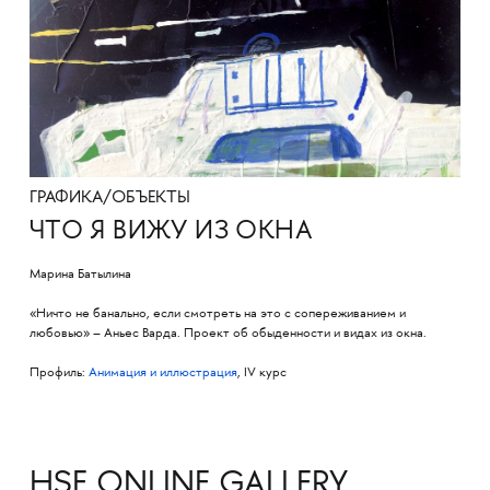
ГРАФИКА/ОБЪЕКТЫ
ЧТО Я ВИЖУ ИЗ ОКНА
Марина Батылина
«Ничто не банально, если смотреть на это с сопереживанием и
любовью» – Аньес Варда. Проект об обыденности и видах из окна.
Профиль:
Анимация и иллюстрация
, IV курс
HSE ONLINE GALLERY