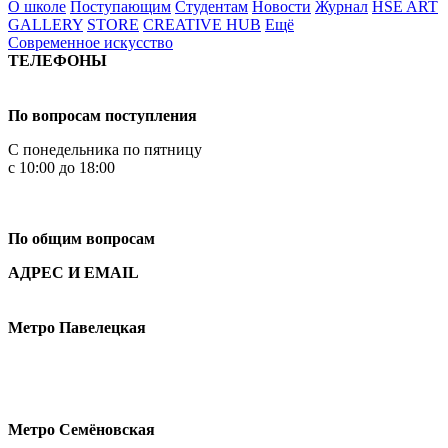
О школе
Поступающим
Студентам
Новости
Журнал
HSE ART
GALLERY
STORE
CREATIVE HUB
Ещё
Современное искусство
ТЕЛЕФОНЫ
+7 499 444-02-84
По вопросам поступления
С понедельника по пятницу
с 10:00 до 18:00
+7
495 621-87-11
По общим вопросам
АДРЕС И EMAIL
Малая Пионерская ул., 12
Метро Павелецкая
Измайловское шоссе, 44с2
Метро Семёновская